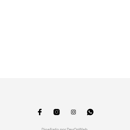
Diseñado por
DevOpWeb
.