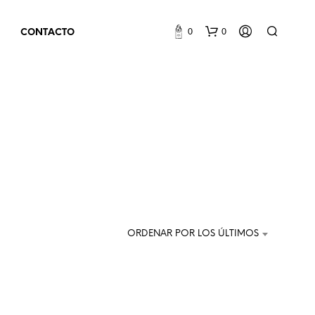
0
0
CONTACTO
N
O
H
ORDENAR POR LOS ÚLTIMOS
A
Y
P
R
O
D