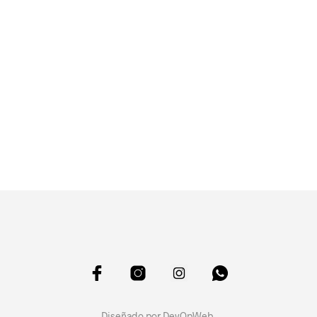
Diseñado por
DevOpWeb
.