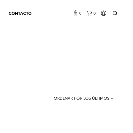
0
0
CONTACTO
N
O
H
ORDENAR POR LOS ÚLTIMOS
A
Y
P
R
O
D