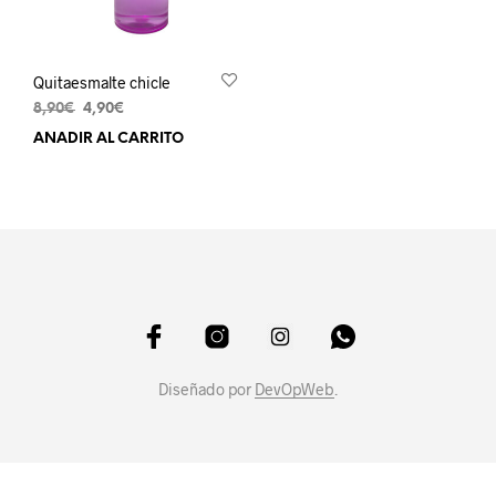
Quitaesmalte chicle
El
El
8,90
€
4,90
€
precio
precio
AÑADIR AL CARRITO
original
actual
era:
es:
8,90€.
4,90€.
Diseñado por
DevOpWeb
.