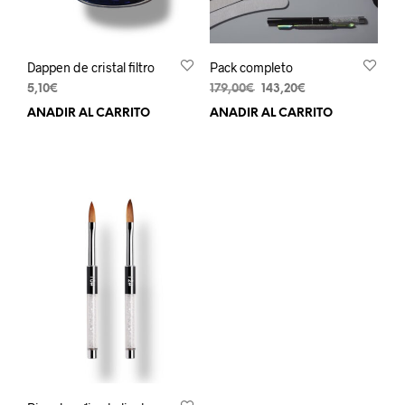
Dappen de cristal filtro
Pack completo
El
El
5,10
€
179,00
€
143,20
€
precio
precio
AÑADIR AL CARRITO
AÑADIR AL CARRITO
original
actual
era:
es:
179,00€.
143,20€.