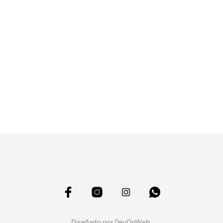
Diseñado por
DevOpWeb
.