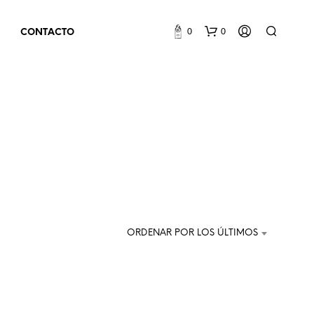
0
0
CONTACTO
N
O
H
ORDENAR POR LOS ÚLTIMOS
A
Y
P
R
O
D