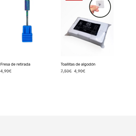
Fresa de retirada
Toallitas de algodón
El
El
4,90
€
7,50
€
4,90
€
precio
precio
LEER MÁS
AÑADIR AL CARRITO
original
actual
era:
es:
7,50€.
4,90€.