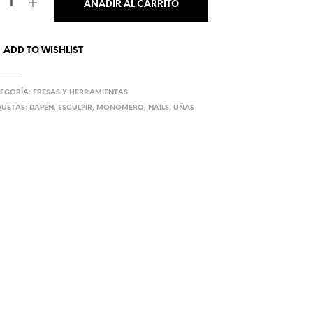
AÑADIR AL CARRITO
U
C
T
O
ADD TO WISHLIST
S
E
N
EGORÍA:
FRESAS Y HERRAMIENTAS
E
QUETAS:
DAPEN
,
ESCULPIR
,
MONOMERO
,
NAILS
,
UÑAS
L
C
A
R
R
I
T
O
.