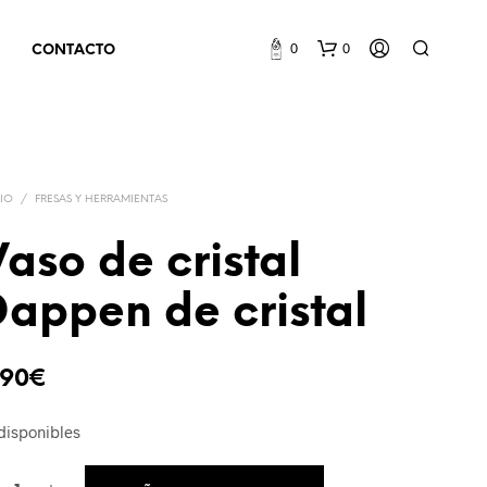
0
0
CONTACTO
CIO
/
FRESAS Y HERRAMIENTAS
aso de cristal
appen de cristal
N
O
H
A
,90
€
Y
P
disponibles
R
O
D