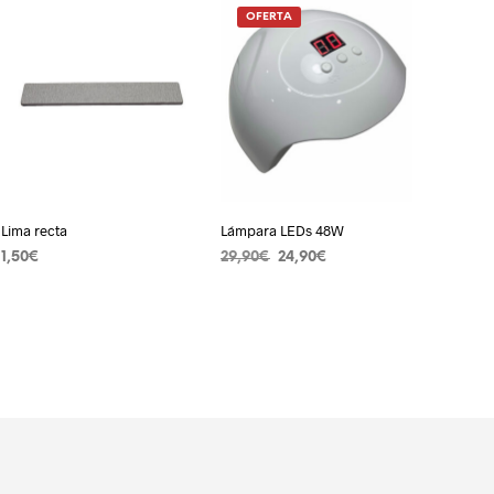
OFERTA
Lima recta
Lámpara LEDs 48W
El
El
1,50
€
29,90
€
24,90
€
precio
precio
AÑADIR AL CARRITO
LEER MÁS
original
actual
era:
es:
29,90€.
24,90€.