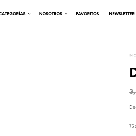
CATEGORÍAS
NOSOTROS
FAVORITOS
NEWSLETTER
INI
D
3
Ded
75 