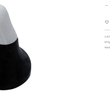
CAT
ETI
NAI