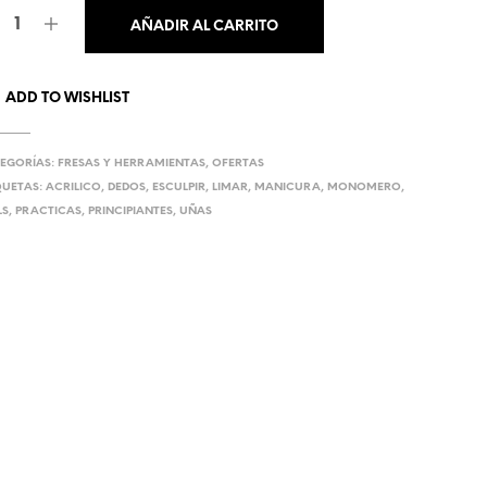
U
AÑADIR AL CARRITO
C
T
O
S
ADD TO WISHLIST
E
N
E
EGORÍAS:
FRESAS Y HERRAMIENTAS
,
OFERTAS
L
QUETAS:
ACRILICO
,
DEDOS
,
ESCULPIR
,
LIMAR
,
MANICURA
,
MONOMERO
,
C
LS
,
PRACTICAS
,
PRINCIPIANTES
,
UÑAS
A
R
R
I
T
O
.