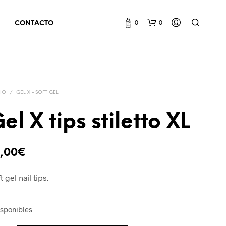
0
0
CONTACTO
CIO
/
GEL X - SOFT GEL
el X tips stiletto XL
N
5,00
€
O
H
A
t gel nail tips.
Y
P
R
isponibles
O
D