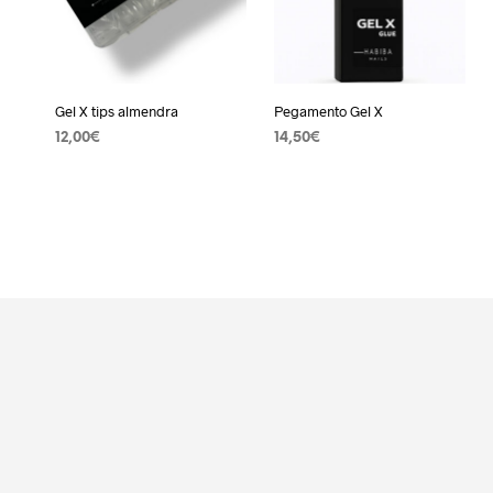
Gel X tips almendra
Pegamento Gel X
12,00
€
14,50
€
LEER MÁS
AÑADIR AL CARRITO