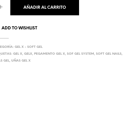
U
AÑADIR AL CARRITO
C
T
O
S
ADD TO WISHLIST
E
N
E
EGORÍA:
GEL X - SOFT GEL
L
QUETAS:
GEL X
,
GELX
,
PEGAMENTO GEL X
,
SOF GEL SYSTEM
,
SOFT GEL NAILS
,
C
S GEL
,
UÑAS GEL X
A
R
R
I
T
O
.