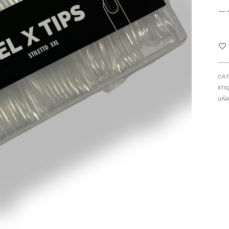
CAT
ETI
UÑA