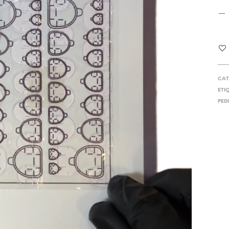
CAT
ETI
PED