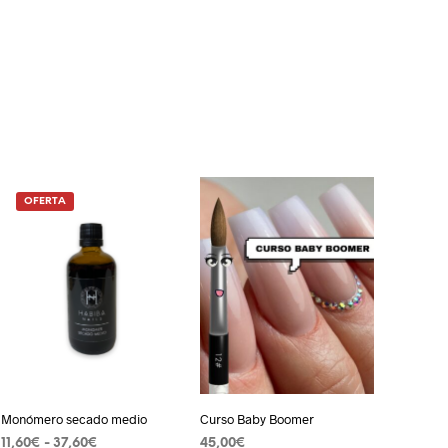
OFERTA
Monómero secado medio
Curso Baby Boomer
Rango
11,60
€
-
37,60
€
45,00
€