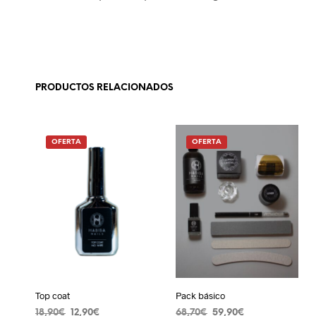
PRODUCTOS RELACIONADOS
OFERTA
OFERTA
Top coat
Pack básico
El
El
El
El
18,90
€
12,90
€
68,70
€
59,90
€