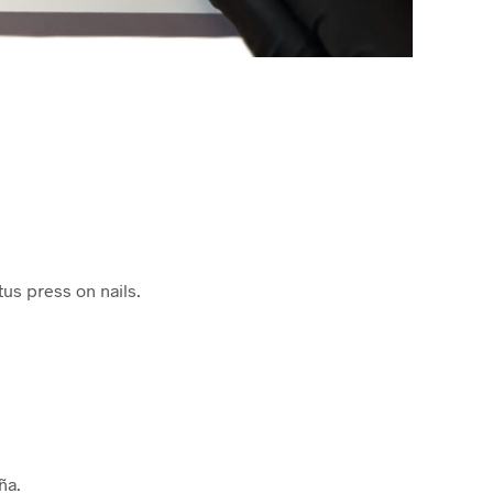
tus press on nails.
ña.