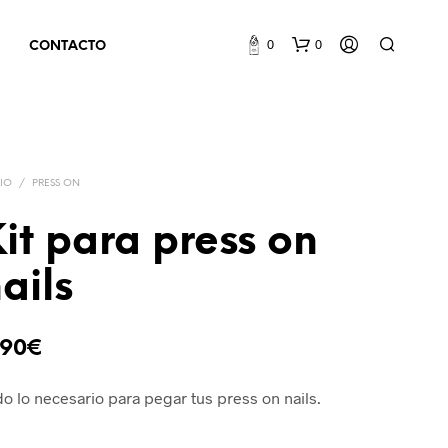
0
0
CONTACTO
CIO
/
PRESS ON
it para press on
ails
N
O
H
A
,90
€
Y
P
o lo necesario para pegar tus press on nails.
R
O
D