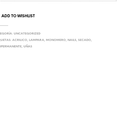
U
C
T
ADD TO WISHLIST
O
S
E
EGORÍA:
UNCATEGORIZED
N
QUETAS:
ACRILICO
,
LAMPARA
,
MONOMERO
,
NAILS
,
SECADO
,
E
L
IPERMANENTE
,
UÑAS
C
A
R
R
I
T
O
.