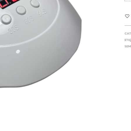
CAT
ETI
SEM