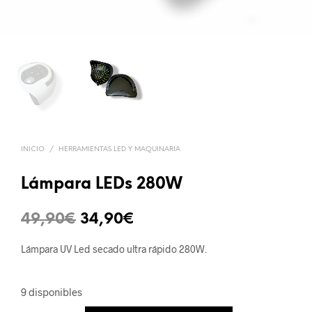
INICIO
/
HERRAMIENTAS LED Y MAQUINARIA
Lámpara LEDs 280W
El
El
49,90
€
34,90
€
precio
precio
Lámpara UV Led secado ultra rápido 280W.
original
actual
era:
es:
9 disponibles
49,90€.
34,90€.