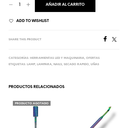
AÑADIR AL CARRITO
ADD TO WISHLIST
SHARE THIS PRODUCT
CATEGORÍAS:
HERRAMIENTAS LED Y MAQUINARIA
,
OFERTAS
ETIQUETAS:
LAMP
,
LAMPARA
,
NAILS
,
SECADO RAPIDO
,
UÑAS
PRODUCTOS RELACIONADOS
PRODUCTO AGOTADO